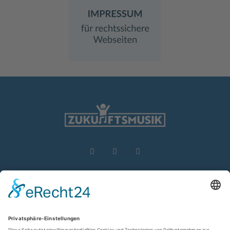
Zukunftsmusik e.V.
(in Gründung)
c/o Herrn Bernard Lay
info@zukunftsmusik-ev.de